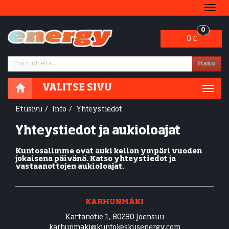
Navig
0
0 €
Haku
VALITSE SIVU
Navig
Etusivu
Info
Yhteystiedot
Yhteystiedot ja aukioloajat
Kuntosalimme ovat auki kellon ympäri vuoden
jokaisena päivänä. Katso yhteystiedot ja
vastaanottojen aukioloajat.
KARHUNMÄKI
Kartanotie 1, 80230 Joensuu
​​​​​​​​​​​​​​karhunmaki@kuntokeskusenergy.com