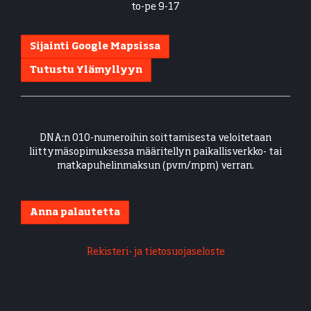
to-pe 9-17
Sijainti Google Mapsissa
Tutustu Ylämyllyyn
DNA:n 010-numeroihin soittamisesta veloitetaan
liittymäsopimuksessa määritellyn paikallisverkko- tai
matkapuhelinmaksun (pvm/mpm) verran.
Anna palautetta
Rekisteri- ja tietosuojaseloste