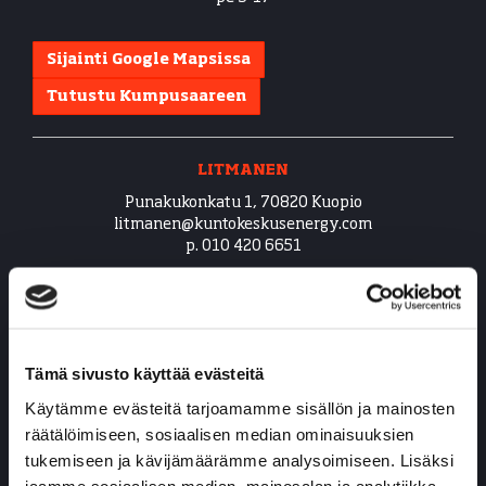
Sijainti Google Mapsissa
Tutustu Kumpusaareen
LITMANEN
Punakukonkatu 1, 70820 Kuopio
​​​​​​​litmanen@kuntokeskusenergy.com
p. 010 420 6651
Kuntosali avoinna 24/7
Vastaanotto avoinna:
ma-to 10-18
pe 9-17
Tämä sivusto käyttää evästeitä
la 10-14
Käytämme evästeitä tarjoamamme sisällön ja mainosten
räätälöimiseen, sosiaalisen median ominaisuuksien
Sijainti Google Mapsissa
tukemiseen ja kävijämäärämme analysoimiseen. Lisäksi
Tutustu Litmaseen
jaamme sosiaalisen median, mainosalan ja analytiikka-