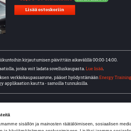
Lisää ostoskoriin
ikuntoihin kirjautumisen päivittäin aikavälillä 00:00-14:00.
atiolla, jonka voit ladata sovelluskaupasta.
Lue lisää
.
stoksen verkkokaupassamme, pääset hyödyntämään
Energy Trainin
y applikaation kautta - samoilla tunnuksilla.
teitä
mamme sisällön ja mainosten räätälöimiseen, sosiaalisen medi
n ja kävijämäärämme analysoimiseen. Lisäksi jaamme sosiaali