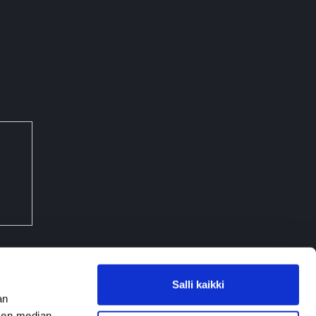
g
Salli kaikki
an
sen median,