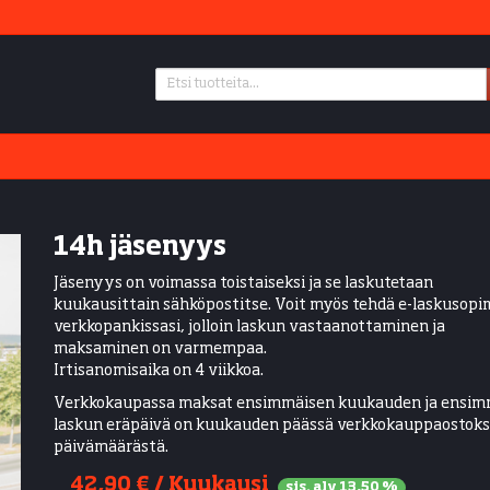
14h jäsenyys
Jäsenyys on voimassa toistaiseksi ja se laskutetaan
kuukausittain sähköpostitse. Voit myös tehdä e-laskusop
verkkopankissasi, jolloin laskun vastaanottaminen ja
maksaminen on varmempaa.
Irtisanomisaika on 4 viikkoa.
Verkkokaupassa maksat ensimmäisen kuukauden ja ensim
laskun eräpäivä on kuukauden päässä verkkokauppaostok
päivämäärästä.
42,90
€ / Kuukausi
sis. alv 13,50 %