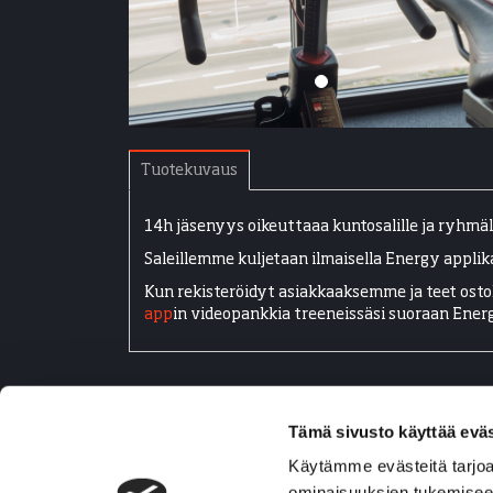
Tuotekuvaus
14h jäsenyys oikeuttaaa kuntosalille ja ryhmäli
Saleillemme kuljetaan ilmaisella Energy applika
Kun rekisteröidyt asiakkaaksemme ja teet o
app
in videopankkia treeneissäsi suoraan Energ
Tämä sivusto käyttää eväs
Käytämme evästeitä tarjoa
ominaisuuksien tukemisee