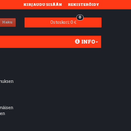
KIRJAUDU SISÄÄN
REKISTERÖIDY
0
Ostoskori:
0 €
Haku
INFO
imuksen
mäisen
sen